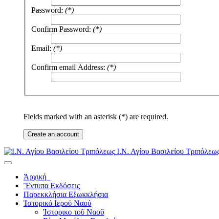
Password:
(*)
Confirm Password:
(*)
Email:
(*)
Confirm email Address:
(*)
Fields marked with an asterisk (*) are required.
Create an account
Ι.Ν. Αγίου Βασιλείου Τριπόλεω
Ἀρχική
Ἒντυπα
Εκδόσεις
Παρεκκλήσια
Εξωκκλήσια
Ἰστορικό
Ιερού Ναού
Ἰστορικο τοῦ Ναοῦ