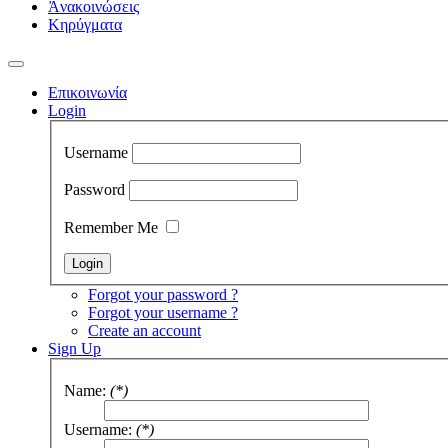
Ἀνακοινώσεις
Κηρύγματα
Επικοινωνία
Login
Username
Password
Remember Me
Forgot your password ?
Forgot your username ?
Create an account
Sign Up
Name:
(*)
Username:
(*)