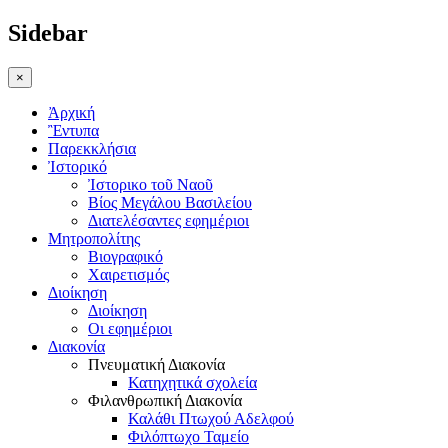
Sidebar
×
Ἀρχική
Ἒντυπα
Παρεκκλήσια
Ἰστορικό
Ἰστορικο τοῦ Ναοῦ
Βίος Μεγάλου Βασιλείου
Διατελέσαντες εφημέριοι
Μητροπολίτης
Βιογραφικό
Χαιρετισμός
Διοίκηση
Διοίκηση
Οι εφημέριοι
Διακονία
Πνευματική Διακονία
Κατηχητικά σχολεία
Φιλανθρωπική Διακονία
Καλάθι Πτωχού Αδελφού
Φιλόπτωχο Ταμείο