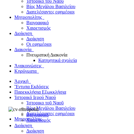
Ἰστορικο τοῦ Ναοῦ
Βίος Μεγάλου Βασιλείου
Διατελέσαντες εφημέριοι
Μητροπολίτης
Βιογραφικό
Χαιρετισμός
Διοίκηση
Διοίκηση
Οι εφημέριοι
Διακονία
Πνευματική Διακονία
Κατηχητικά σχολεία
Ἀνακοινώσεις
Κηρύγματα
Ἀρχική
Ἒντυπα
Εκδόσεις
Παρεκκλήσια
Εξωκκλήσια
Ἰστορικό
Ιερού Ναού
Ἰστορικο τοῦ Ναοῦ
Βίος Μεγάλου Βασιλείου
Διατελέσαντες εφημέριοι
Βιογραφικό
Μητροπολίτης
Χαιρετισμός
Διοίκηση
Διοίκηση