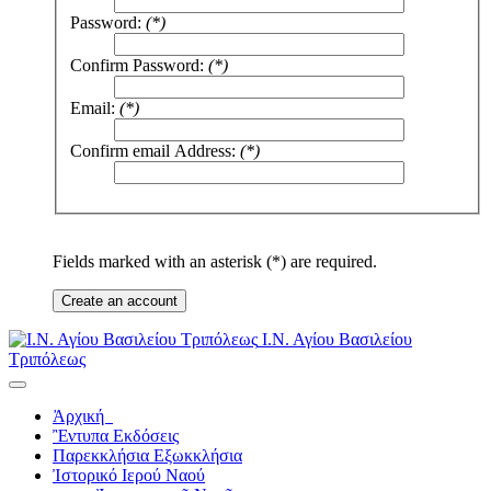
Password:
(*)
Confirm Password:
(*)
Email:
(*)
Confirm email Address:
(*)
Fields marked with an asterisk (*) are required.
Create an account
Ι.Ν. Αγίου Βασιλείου
Τριπόλεως
Ἀρχική
Ἒντυπα
Εκδόσεις
Παρεκκλήσια
Εξωκκλήσια
Ἰστορικό
Ιερού Ναού