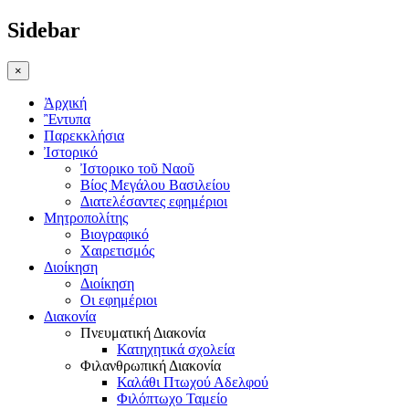
Sidebar
×
Ἀρχική
Ἒντυπα
Παρεκκλήσια
Ἰστορικό
Ἰστορικο τοῦ Ναοῦ
Βίος Μεγάλου Βασιλείου
Διατελέσαντες εφημέριοι
Μητροπολίτης
Βιογραφικό
Χαιρετισμός
Διοίκηση
Διοίκηση
Οι εφημέριοι
Διακονία
Πνευματική Διακονία
Κατηχητικά σχολεία
Φιλανθρωπική Διακονία
Καλάθι Πτωχού Αδελφού
Φιλόπτωχο Ταμείο