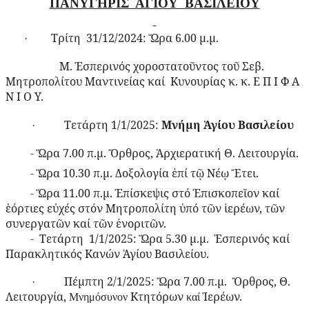
ΠΑΝΥΓΗΡΙΣ ΑΓΙΟΥ ΒΑΣΙΛΕΙΟΥ
Τρίτη 31/12/2024: Ὥρα 6.00 μ.μ.
·
Μ. Ἑσπερινός χοροστατοῦντος τοῦ Σεβ.
Μητροπολίτου Μαντινείας καί
Κυνουρίας κ. κ. Ε Π Ι Φ Α
Ν Ι Ο Υ.
Τετάρτη 1/1/2025:
Μνήμη Ἁγίου Βασιλείου
·
- Ὥρα 7.00 π.μ. Ὄρθρος, Ἀρχιερατική Θ. Λειτουργία.
- Ὥρα 10.30 π.μ. Δοξολογία ἐπί τῷ Νέῳ Ἔτει.
- Ὥρα 11.00 π.μ. Ἐπίσκεψις στό Ἐπισκοπεῖον καί
ἑόρτιες εὐχές στόν
Μητροπολίτη ὑπό τῶν ἱερέων, τῶν
συνεργατῶν καί τῶν ἐνοριτῶν.
- Τετάρτη 1/1/2025: Ὥρα 5.30 μ.μ.
Ἑσπερινός καί
Παρακλητικός Κανών Ἁγίου Βασιλείου.
Πέμπτη 2/1/2025: Ὥρα 7.00 π.μ.
Ὄρθρος, Θ.
·
Λειτουργία,
Κτητόρων
Ἱερέων.
Μνημόσυνον
καί